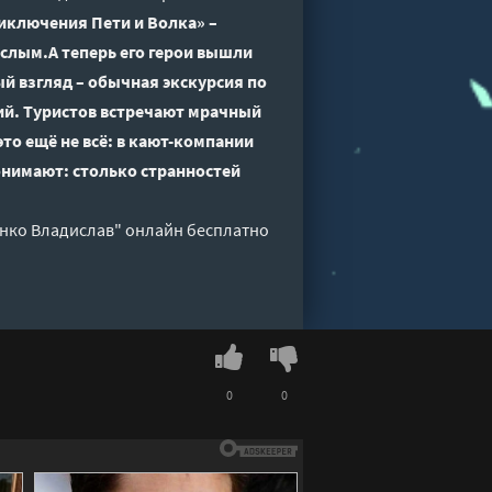
иключения Пети и Волка» –
слым.А теперь его герои вышли
ый взгляд – обычная экскурсия по
кий. Туристов встречают мрачный
это ещё не всё: в кают-компании
понимают: столько странностей
енко Владислав" онлайн бесплатно
0
0