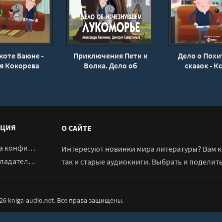
коте Баюне -
Приключения Пети и
Дело о Похи
я Кокорева
Волка. Дело об
сказок - К
исчезнувшем
Кокоре
Лукоморье - Калинина
Александра
ЦИЯ
О САЙТЕ
денциальности
Интересуют новинки мира литературы? Вам к 
адателям
так и старые аудиокниги. Выбрать и поделит
026 kniga-audio.net. Все права защищены.