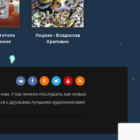
тителе
Лоцман - Владислав
сения
Крапивин
ва
нам. У нас можно послушать как новые
ься с друзьями лучшими аудиокнигами!