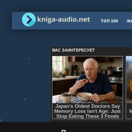
ТОП 100
Ж