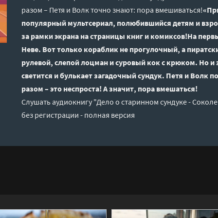
разом – Петя и Волк точно знают: пора вмешиваться!
«Пр
популярный мультсериал, полюбившийся детям и взро
за рамки экрана на страницы книг и комиксов!На перв
Неве. Вот только кораблик не прогулочный, а пиратс
рулевой, слепой лоцман и суровый кок с крюком. Но и 
светится и булькает загадочный сундук. Петя и Волк 
разом – это неспроста! А значит, пора вмешаться!
Слушать аудиокнигу "Дело о старинном сундуке - Сокол
без регистрации - полная версия