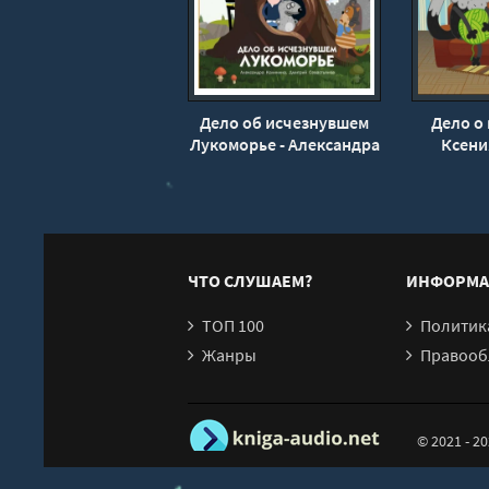
19
20
Дело об исчезнувшем
Дело о 
Лукоморье - Александра
Ксени
Калинина, Дмитрий
Севастьянов
ЧТО СЛУШАЕМ?
ИНФОРМА
ТОП 100
Политика конфи
Жанры
Правообл
© 2021 - 2