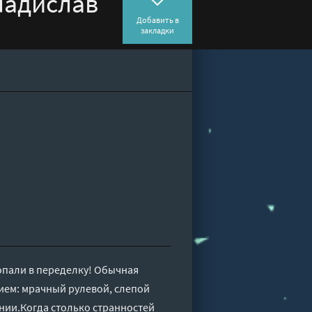
ладислав
Добавить в
закладки
попали в переделку! Обычная
ием: мрачный рулевой, слепой
ании.Когда столько странностей