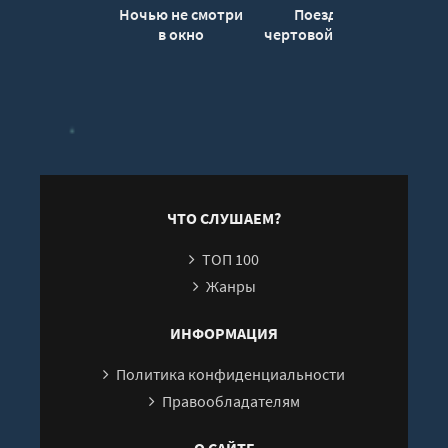
Ночью не смотри
Поезд до
в окно
чертовой линии -
в
Адам Горский
С
С
П
ЧТО СЛУШАЕМ?
ТОП 100
Жанры
ИНФОРМАЦИЯ
Политика конфиденциальности
Правообладателям