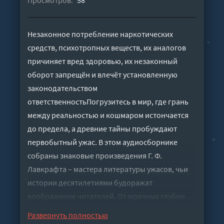
Незаконное потребление наркотических
средств, психотропных веществ, их аналогов
причиняет вред здоровью, их незаконный
оборот запрещён и влечёт установленную
законодательством
ответственностьПогрузитесь в мир, где грань
между реальностью и кошмаром истончается
до предела, а древние тайны пробуждают
первобытный ужас. В этом аудиосборнике
собраны знаковые произведения Г. Ф.
Лавкрафта – мастера литературы ужасов, чьи
истории десятилетиями будоражат
воображение читателей. От мрачных глубин
океана до забытых городов, от древних храмов
Развернуть полностью
до туманных улиц Иннсмута – каждое