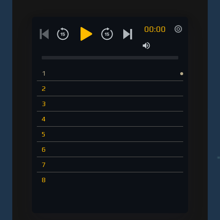
Слушать аудиокнигу "Зов Ктулху. Повести и
рассказы - Лавкрафт Говард" онлайн
00:00
бесплатно без регистрации - полная версия
1
2
3
4
5
6
7
8