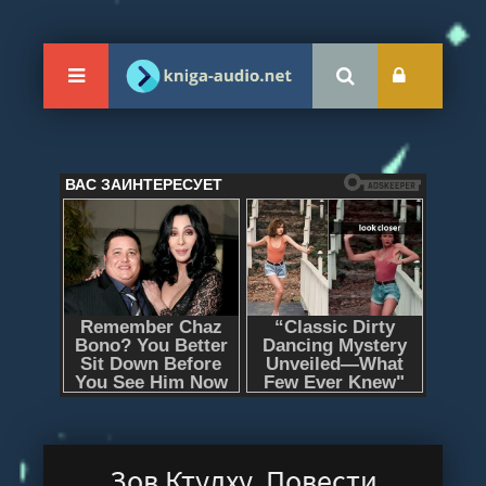
Зов Ктулху. Повести