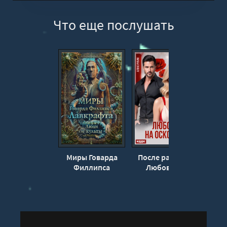
Что еще послушать
Миры Говарда
После развода.
Гр
Филлипса
Любовь на
Алекс
Лавкрафта.
осколках - Алекс
Энциклопедия -
Рубин
Михаил
Парфёнов