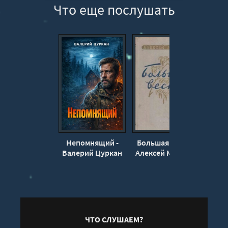
Что еще послушать
Непомнящий -
Большая весна -
Дв
Валерий Цуркан
Алексей Мусатов
от
Бр
В
ЧТО СЛУШАЕМ?