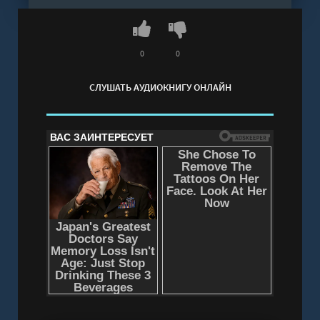
тянется из глубины поколений и требует ответа
— прежде чем отпустить героя обратно в
привычную жизнь.
0
0
Слушать аудиокнигу "Зеркало. Отражение
СЛУШАТЬ АУДИОКНИГУ ОНЛАЙН
прошлого - Валерий Цуркан" онлайн
бесплатно без регистрации - полная версия