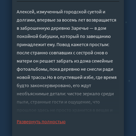
Алексей, измученный городской суетой и
долгами, впервые за восемь лет возвращается
в заброшенную деревню Заречье — в дом
покойной бабушки, который по завещанию
принадлежит ему. Повод кажется простым:
после странно совпавших с сестрой снов о
матери он решает забрать из дома семейные
фотоальбомы, пока деревню не снесли ради
новой трассы.Но в опустевшей избе, где время
будто законсервировано, его ждут
необъяснимые детали: чистое зеркало среди
пыли, странные гости и ощущение, что
прошлое здесь не просто хранится в вещах и
снимках, а буквально наблюдает. Поиски
Развернуть полностью
фотографий превращаются в тревожное
столкновение с семейной тайной, которая