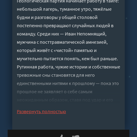
Геологическая партия начинает работу в тайге:
небольшой лагерь, туманное утро, тяжёлые
будни и разговоры у общей столовой
постепенно превращают случайных людей в
команду. Среди них — Иван Непомнящий,
мужчина с посттравматической амнезией,
который живёт с «чистой» памятью и
мучительно пытается понять, кем был раньше.
Рутинная работа, чужие истории и собственные
тревожные сны становятся для него
единственными нитями к прошлому — пока это
прошлое не заявляет о себе самым
неожиданным образом, ставя под удар и его
самого, и тех, кто успел принять его как своего.
Развернуть полностью
Слушать аудиокнигу "Непомнящий - Валерий
Цуркан" онлайн бесплатно без регистрации -
полная версия