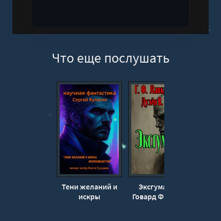
Что еще послушать
Тени желаний и
Эксгумация -
О
искры
Говард Филлипс
возможностей -
Лавкрафт, Дуэйн
По
Сергей Кулагин
Римел
Робе