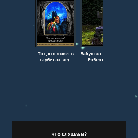
Тот, кто живёт в
Бабушкины цветы
Ис
глубинах вод -
- Роберт Блох
Ро
Роберт Блох
ЧТО СЛУШАЕМ?