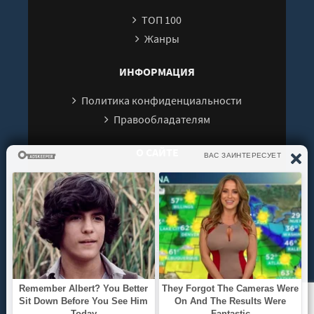
ТОП 100
Жанры
ИНФОРМАЦИЯ
Политика конфиденциальности
Правообладателям
О САЙТЕ
Интересуют новинки мира литературы? Вам к
нам. У нас можно послушать как новые так и
старые аудиокниги. Выбрать и поделиться с
друзьями лучшими аудиокнигами!