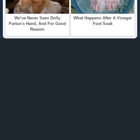
ТОП 100
Жанры
ИНФОРМАЦИЯ
Политика конфиденциальности
Правообладателям
О САЙТЕ
Интересуют новинки мира литературы? Вам к
нам. У нас можно послушать как новые так и
старые аудиокниги. Выбрать и поделиться с
друзьями лучшими аудиокнигами!