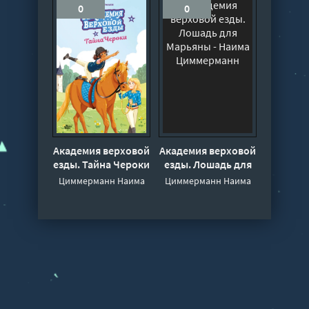
0
0
Академия верховой
Академия верховой
езды. Тайна Чероки
езды. Лошадь для
- Наима
Марьяны - Наима
Циммерманн Наима
Циммерманн Наима
Циммерманн
Циммерманн