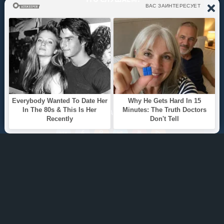
ТОП 100
Жанры
ИНФОРМАЦИЯ
Политика конфиденциальности
Правообладателям
О САЙТЕ
Интересуют новинки мира литературы? Вам к
нам. У нас можно послушать как новые так и
старые аудиокниги. Выбрать и поделиться с
друзьями лучшими аудиокнигами!