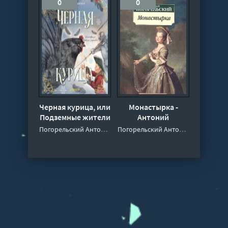
0
0
Черная курица, или
Монастырка -
Подземные жители
Антоний
- Антоний
Погорельский
Погорельский Антоний
Погорельский Антоний
Погорельский