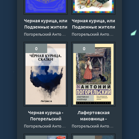
Черная курица, или
Черная курица, или
Подземные жители
Подземные жители
- Погорельский
- Погорельский
Погорельский Антоний
Погорельский Антоний
Антоний
Антоний
0
0
Черная курица -
Лафертовская
Погорельский
маковница -
Антоний
Антоний
Погорельский Антоний
Погорельский Антоний
Погорельский