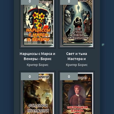
0
0
Нарциссы с Марса и
Свет и тьма
Венеры - Борис
Мастера и
Кригер
Маргариты - Борис
Кригер Борис
Кригер Борис
Кригер
0
0