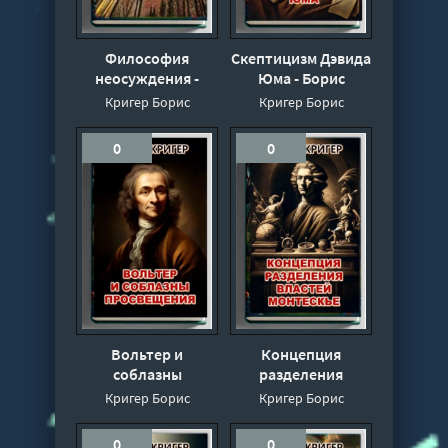
Философия
Скептицизм Дэвида
неосуждения -
Юма - Борис
Борис Кригер
Кригер
Кригер Борис
Кригер Борис
0
0
Вольтер и
Концепция
соблазны
разделения
просвещения -
властей Монтескье
Кригер Борис
Кригер Борис
Борис Кригер
- Борис Кригер
0
0