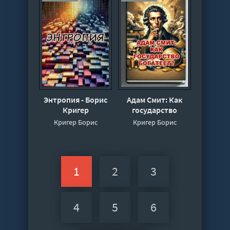
Энтропия - Борис
Адам Смит: Как
Кригер
государство
богатеет? - Борис
Кригер Борис
Кригер Борис
Кригер
1
2
3
4
5
6