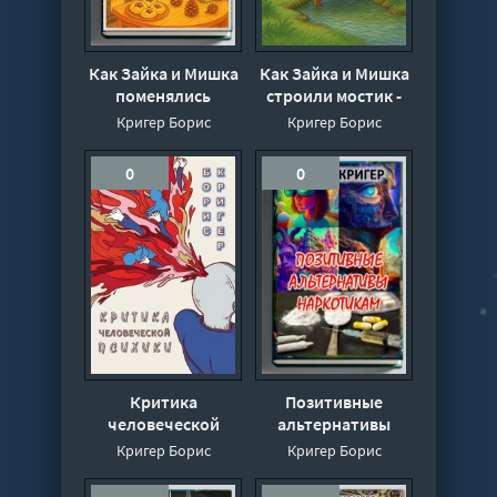
Как Зайка и Мишка
Как Зайка и Мишка
поменялись
строили мостик -
местами - Борис
Борис Кригер
Кригер Борис
Кригер Борис
Кригер
0
0
Критика
Позитивные
человеческой
альтернативы
психики - Борис
наркотикам - Борис
Кригер Борис
Кригер Борис
Кригер
Кригер