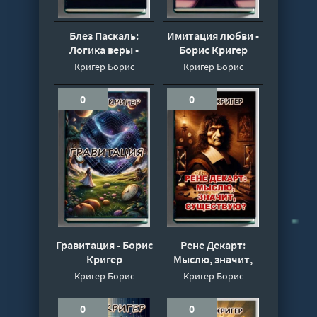
Блез Паскаль:
Имитация любви -
Логика веры -
Борис Кригер
Борис Кригер
Кригер Борис
Кригер Борис
0
0
Гравитация - Борис
Рене Декарт:
Кригер
Мыслю, значит,
существую? - Борис
Кригер Борис
Кригер Борис
Кригер
0
0