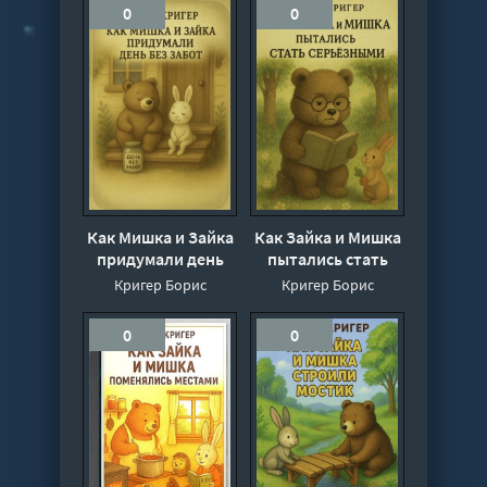
0
0
Как Мишка и Зайка
Как Зайка и Мишка
придумали день
пытались стать
без забот - Борис
серьёзными - Борис
Кригер Борис
Кригер Борис
Кригер
Кригер
0
0