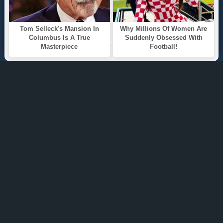
ТОП 100
Жанры
ИНФОРМАЦИЯ
Политика конфиденциальности
Правообладателям
О САЙТЕ
Интересуют новинки мира литературы? Вам к
нам. У нас можно послушать как новые так и
старые аудиокниги. Выбрать и поделиться с
друзьями лучшими аудиокнигами!