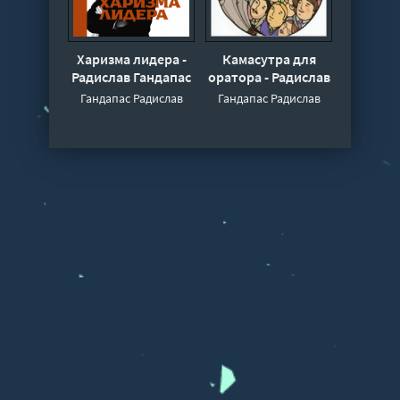
Харизма лидера -
Камасутра для
Радислав Гандапас
оратора - Радислав
Гандапас
Гандапас Радислав
Гандапас Радислав