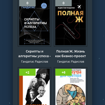
0
0
Скрипты и
Полная Ж. Жизнь
алгоритмы успеха -
как бизнес-проект
Радислав Гандапас
в эпоху
Гандапас Радислав
Гандапас Радислав
турбулентности -
Радислав Гандапас
+2
+6