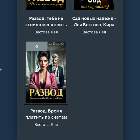
Развод. Тебе не
Сад новых надежд -
стоило меня злить
Лея Вестова, Кира
- Лея Вестова
Диева
Вестова Лея
Вестова Лея
0
Развод. Время
платить по счетам
- Лея Вестова
Вестова Лея