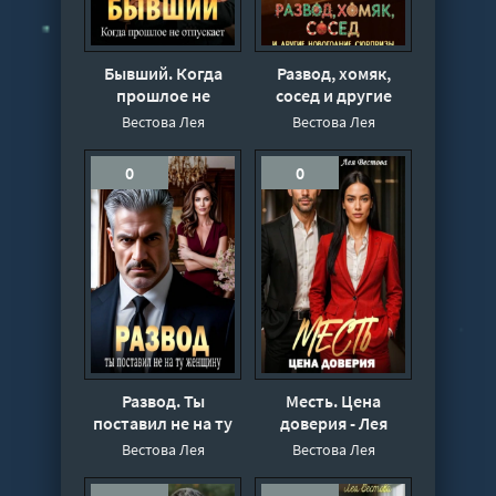
Бывший. Когда
Развод, хомяк,
прошлое не
сосед и другие
отпускает - Лея
новогодние
Вестова Лея
Вестова Лея
Вестова
сюрпризы - Лея
Вестова, Кира
0
0
Диева
Развод. Ты
Месть. Цена
поставил не на ту
доверия - Лея
женщину - Лея
Вестова
Вестова Лея
Вестова Лея
Вестова