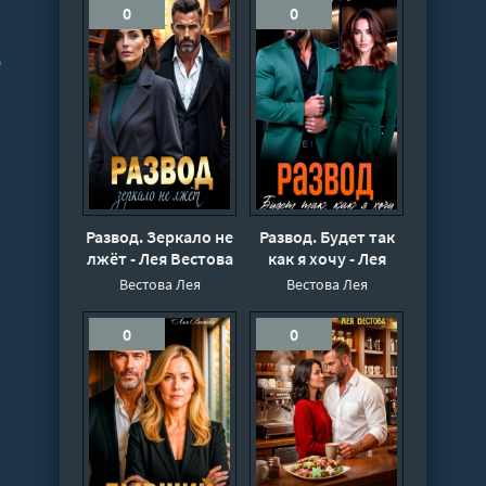
0
0
Развод. Зеркало не
Развод. Будет так
лжёт - Лея Вестова
как я хочу - Лея
Вестова
Вестова Лея
Вестова Лея
0
0