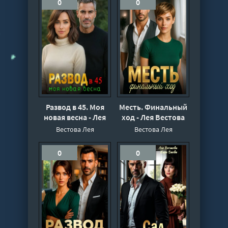
0
0
Развод в 45. Моя
Месть. Финальный
новая весна - Лея
ход - Лея Вестова
Вестова
Вестова Лея
Вестова Лея
0
0