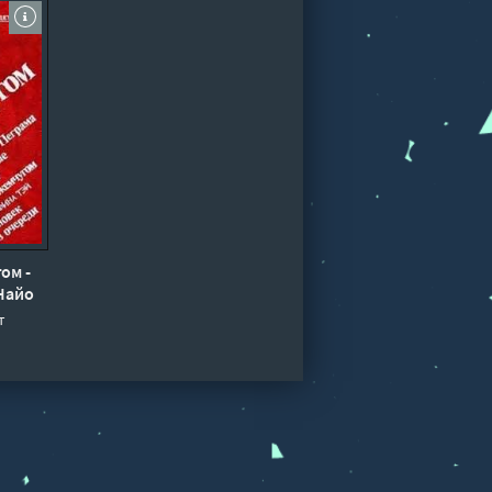
ом -
Найо
фина
т