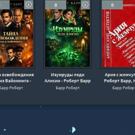
0
0
0
а освобождения
Изумруды леди
Ария с жемчуг
из Вайоминга -
Алисии - Роберт Барр
Роберт Барр, 
оберт Барр
Марш, Джозе
Барр Роберт
Барр Роберт
Барр Робер
Тэй