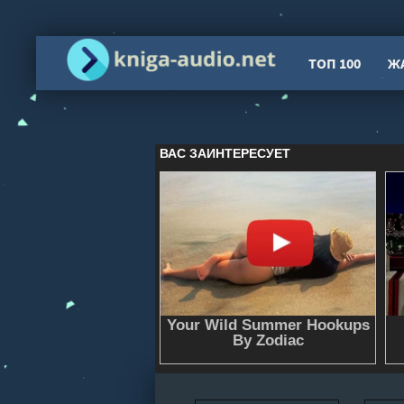
ТОП 100
Ж