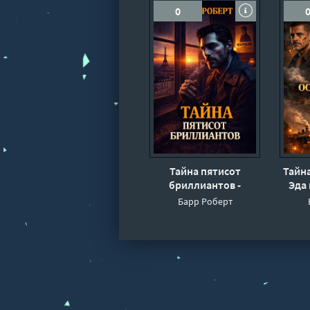
0
Тайна пятисот
Тайн
бриллиантов -
Эда 
Роберт Барр
Р
Барр Роберт