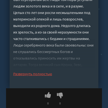
людям золотого века и в силе, и в разуме.
Целых сто лет они росли несмышлеными под
материнской опекой и лишь повзрослев,
выходили из родного дома. Недолго длилась
их зрелость, а из-за своей неразумности они
часто сталкивались с бедами и страданиями.
Люди серебряного века были своевольны: они
не слушались бессмертных богов и
отказывались приносить им жертвы на
алтарях. Тогда великий сын Крона, Зевс,
разгневался за неповиновение богам светлого
Развернуть полностью
Олимпа и истребил этот род на земле. Он
отправил их в мрачное подземное царство, где
они и пребывают, не ведая ни радости, ни
скорби; и все же люди воздают им почести.
Слушать аудиокнигу "Герои - Николай Кун"
0
0