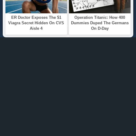
ТОП 100
Жанры
ИНФОРМАЦИЯ
Политика конфиденциальности
Правообладателям
О САЙТЕ
Интересуют новинки мира литературы? Вам к
нам. У нас можно послушать как новые так и
старые аудиокниги. Выбрать и поделиться с
друзьями лучшими аудиокнигами!