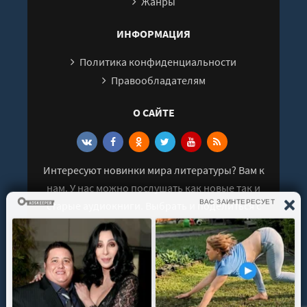
Жанры
29
ИНФОРМАЦИЯ
Политика конфиденциальности
Правообладателям
О САЙТЕ
Интересуют новинки мира литературы? Вам к
нам. У нас можно послушать как новые так и
старые аудиокниги. Выбрать и поделиться с
друзьями лучшими аудиокнигами!
© 2021 - 2026 kniga-audio.net. Все права
защищены.