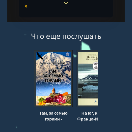
9
10
11
Что еще послушать
12
13
14
15
Там, за семью
На юг, к Земле
Лид
горами -
Франца-Иосифа! -
Льда
Валериан
Валериан
Маркаров
Альбанов