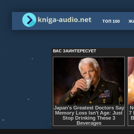
ТОП 100
Ж