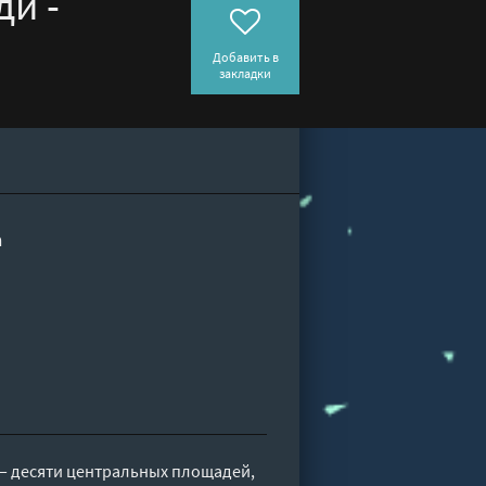
ди -
Добавить в
закладки
а
— десяти центральных площадей,