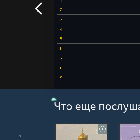
1
2
3
4
5
6
7
8
9
10
11
Что еще послуш