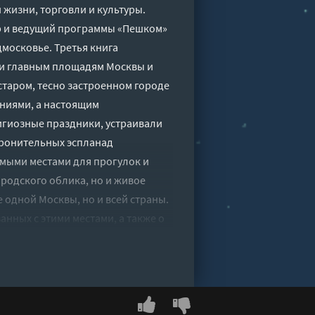
жизни, торговли и культуры.
ор и ведущий программы «Пешком»
дмосковье. Третья книга
ти главным площадям Москвы и
старом, тесно застроенном городе
ниями, а настоящим
игиозные праздники, устраивали
оронительных эспланад
мыми местами для прогулок и
ородского облика, но и живое
 одной Москвы, но и всей страны.
анных с этими местами, а также о
ми неразрывно связаны. Откройте
подробные карты в начале каждой
навайте новое, вдохновляйтесь и
ы, чтобы увидеть своими глазами