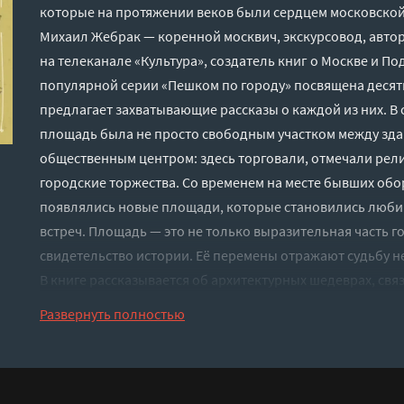
которые на протяжении веков были сердцем московской 
Михаил Жебрак — коренной москвич, экскурсовод, авт
на телеканале «Культура», создатель книг о Москве и По
популярной серии «Пешком по городу» посвящена деся
предлагает захватывающие рассказы о каждой из них. В 
площадь была не просто свободным участком между зда
общественным центром: здесь торговали, отмечали рел
городские торжества. Со временем на месте бывших об
появлялись новые площади, которые становились люби
встреч. Площадь — это не только выразительная часть г
свидетельство истории. Её перемены отражают судьбу не
В книге рассказывается об архитектурных шедеврах, связ
знаменитых людях, чьи жизни и события оказались с ни
Развернуть полностью
Москву с неожиданной стороны! Яркие иллюстрации и 
главы сделают путешествие по книге ещё интереснее. Уз
отправляйтесь гулять по центральным площадям столиц
места, где рождалась история города.