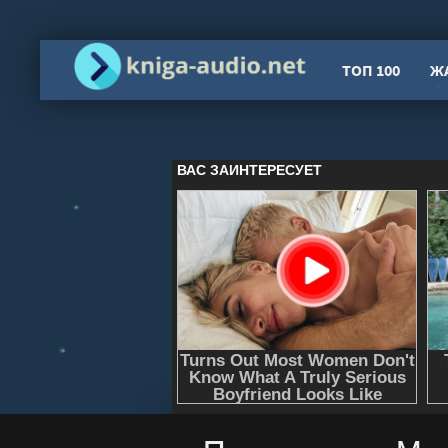
ТОП 100
Ж