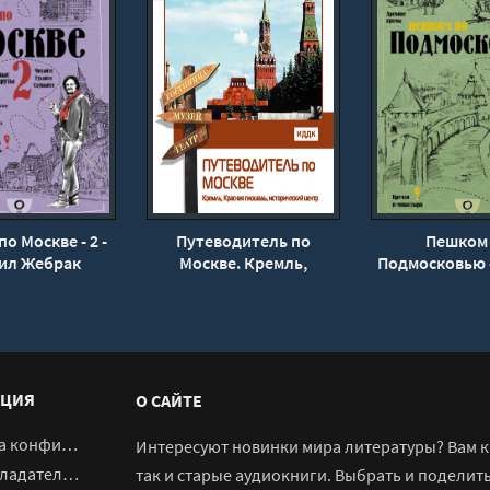
о Москве - 2 -
Путеводитель по
Пешком
ил Жебрак
Москве. Кремль,
Подмосковью 
Красная Площадь,
Жебра
исторический центр - В.
Чернышева
ЦИЯ
О САЙТЕ
денциальности
Интересуют новинки мира литературы? Вам к 
адателям
так и старые аудиокниги. Выбрать и поделит