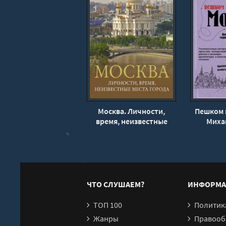
Москва. Личности,
Пешком п
время, неизвестные
Миха
места города - Михаил
Жебрак
ЧТО СЛУШАЕМ?
ИНФОРМА
ТОП 100
Политика конфи
Жанры
Правообл