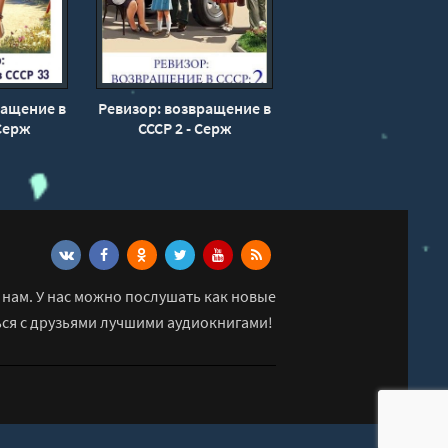
ращение в
Ревизор: возвращение в
 Серж
СССР 2 - Серж
 Артем
Винтеркей, Артем
ин
Шумилин
нам. У нас можно послушать как новые
ься с друзьями лучшими аудиокнигами!