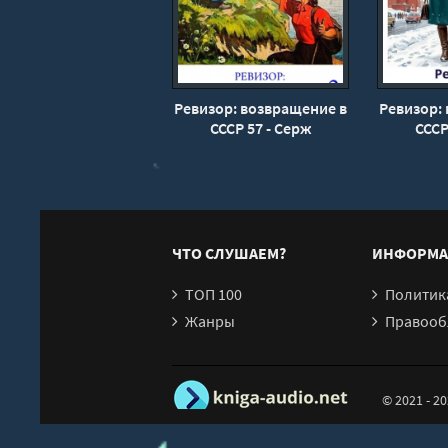
Глава 20
Глава 21
Глава 22
Ревизор: возвращение в
Ревизор:
СССР 57 - Серж
СССР
Винтеркей, Артем
Винте
Шумилин
Ш
ЧТО СЛУШАЕМ?
ИНФОРМА
ТОП 100
Политика конфи
Жанры
Правообл
© 2021 - 2