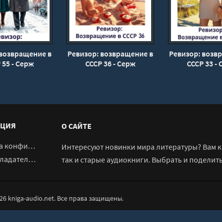
 возвращение в
Ревизор: возвращение в
Ревизор: возв
 55 - Серж
СССР 36 - Серж
СССР 33 -
ркей, Артем
Винтеркей, Артем
Винтеркей,
умилин
Шумилин
Шумил
ЦИЯ
О САЙТЕ
денциальности
Интересуют новинки мира литературы? Вам к 
адателям
так и старые аудиокниги. Выбрать и поделит
026 kniga-audio.net. Все права защищены.