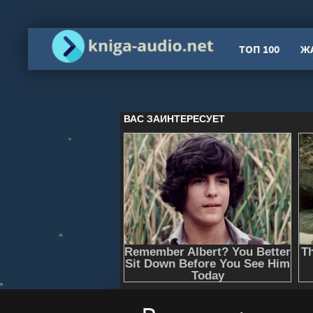
ТОП 100
Ж