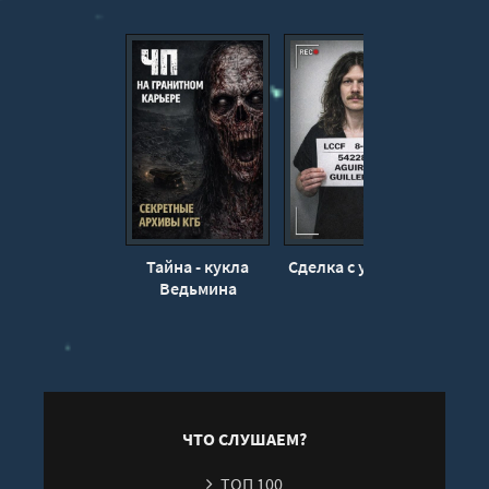
Тайна - кукла
Сделка с убийцей
Исче
Ведьмина
ЧТО СЛУШАЕМ?
ТОП 100