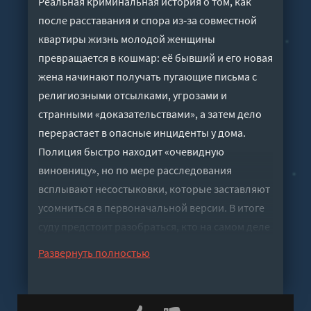
Реальная криминальная история о том, как
после расставания и спора из‑за совместной
квартиры жизнь молодой женщины
превращается в кошмар: её бывший и его новая
жена начинают получать пугающие письма с
религиозными отсылками, угрозами и
странными «доказательствами», а затем дело
перерастает в опасные инциденты у дома.
Полиция быстро находит «очевидную
виновницу», но по мере расследования
всплывают несостыковки, которые заставляют
усомниться в первоначальной версии. В итоге
суду предстоит разобраться, кто на самом деле
стоит за травлей, подставой и цепочкой
Развернуть полностью
пугающих событий.
Слушать аудиокнигу "Ложные угрозы любви"
онлайн бесплатно без регистрации - полная