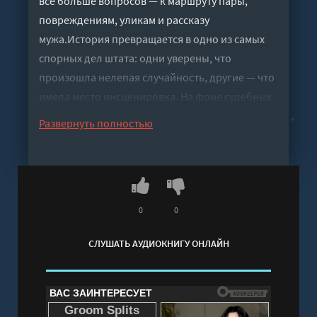
всё больше вопросов — к маршруту пары,
повреждениям, уликам и рассказу
мужа.История превращается в одно из самых
спорных дел штата: одни уверены, что
произошла нелепая случайность, другие — что
имела место инсценировка. На фоне судебных
разбирательств и экспертиз семья
Развернуть полностью
раскалывается, а спор о том, что же случилось
на самом деле, тянется годами.
Слушать аудиокнигу "Случайность или
убийство" онлайн бесплатно без регистрации -
полная версия
0
0
СЛУШАТЬ АУДИОКНИГУ ОНЛАЙН