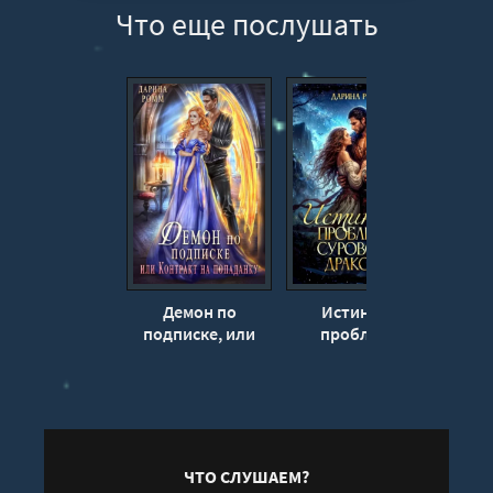
Что еще послушать
Демон по
Истинная
Бе
подписке, или
проблема
зл
Контракт на
сурового дракона
попаданку -
- Дарина Ромм
по
Дарина Ромм
Да
ЧТО СЛУШАЕМ?