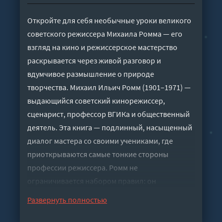
Откройте для себя необычные уроки великого
советского режиссера Михаила Ромма — его
взгляд на кино и режиссерское мастерство
раскрывается через живой разговор и
вдумчивое размышление о природе
творчества. Михаил Ильич Ромм (1901–1971) —
выдающийся советский кинорежиссер,
сценарист, профессор ВГИКа и общественный
деятель. Эта книга — подлинный, насыщенный
диалог мастера со своими учениками, где
приоткрываются самые тонкие стороны
профессии режиссера. Ромм не
ограничивается набором правил: он
рассуждает вслух, вступает в спор с классиками
Развернуть полностью
(Пушкиным, Толстым, Чеховым), рассматривает
эпизоды «Войны и мира» как готовые