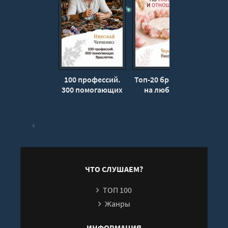
100 профессий.
Топ-20 браслетов
Зоди
300 помогающих
на любовь и
П
браслетов -
отношения -
изг
Николай
Николай
бр
Черненко
Черненко
Пра
рук
Ч
ЧТО СЛУШАЕМ?
ТОП 100
Жанры
ИНФОРМАЦИЯ