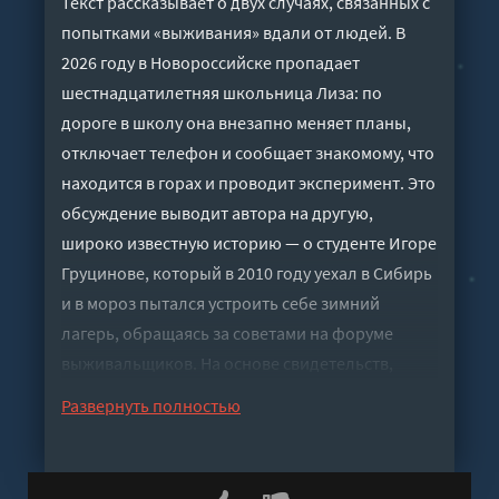
Текст рассказывает о двух случаях, связанных с
попытками «выживания» вдали от людей. В
2026 году в Новороссийске пропадает
шестнадцатилетняя школьница Лиза: по
дороге в школу она внезапно меняет планы,
отключает телефон и сообщает знакомому, что
находится в горах и проводит эксперимент. Это
обсуждение выводит автора на другую,
широко известную историю — о студенте Игоре
Груцинове, который в 2010 году уехал в Сибирь
и в мороз пытался устроить себе зимний
лагерь, обращаясь за советами на форуме
выживальщиков. На основе свидетельств,
публикаций и сообщений с форума автор
Развернуть полностью
разбирает, как личные переживания,
неподготовленность и неверные решения
могут превратить романтизированную идею