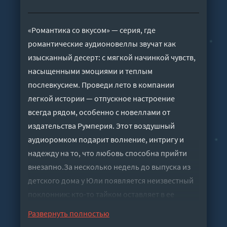
«Романтика со вкусом» — серия, где
романтические аудионовеллы звучат как
изысканный десерт: с мягкой начинкой чувств,
насыщенными эмоциями и теплым
послевкусием. Проведи лето в компании
легкой истории — отпускное настроение
всегда рядом, особенно с новеллами от
издательства Румперия. Этот воздушный
аудиоромком подарит волнение, интригу и
надежду на то, что любовь способна прийти
внезапно.За несколько недель до выпуска из
детского дома у Юли появляется неизвестный
поклонник: кто-то тайком оставляет в ее
комнате сладости и записки. Подозрения почти
Развернуть полностью
сразу падают на одного из давних ухажеров. Но