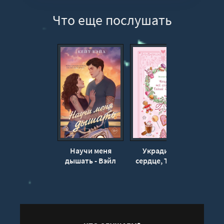
Что еще послушать
Научи меня
Укради мое
Тв
дышать - Вэйл
сердце, Тайный
по
Кейт
Санта! - Эмилия
Рич
Грин