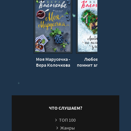
15
16
17
18
19
20
Моя Марусечка -
Любовь не
Воло
21
Вера Колочкова
помнит зла - Вера
- Вер
Колочкова
22
23
24
25
ЧТО СЛУШАЕМ?
26
ТОП 100
Жанры