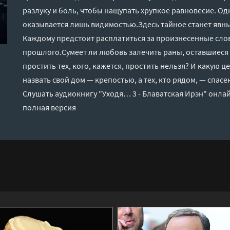
разлуку и боль, чтобы нащупать хрупкое равновесие. Од
оказывается лишь видимостью.Здесь тайное станет явны
Каждому предстоит расплатиться за произнесенные слова
прошлого.Сумеет ли любовь залечить раны, оставшиеся 
простить тех, кого, кажется, простить нельзя? И какую ц
назвать свой дом — крепостью, а тех, кто рядом, — спас
Слушать аудиокнигу "Уходя… 3 - Блаватская Ирэн" онлай
полная версия