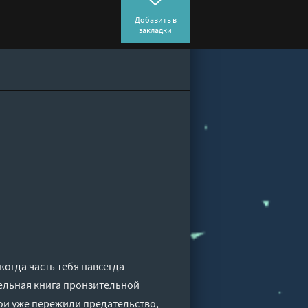
Добавить в
закладки
когда часть тебя навсегда
тельная книга пронзительной
ерои уже пережили предательство,