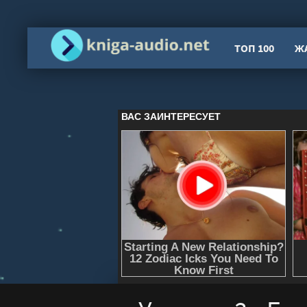
ТОП 100
Ж