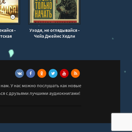
екайся -
Уходя, не оглядывайся -
тская
Чейз Джеймс Хедли
нам. У нас можно послушать как новые
ься с друзьями лучшими аудиокнигами!