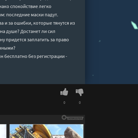
нако спокойствие легко
м: последние маски падут.
 и за ошибки, которые тянутся из
на душе? Достанет ли сил
ену придется заплатить за право
енными?
н бесплатно без регистрации -
0
0