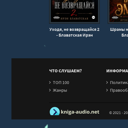
20
21
22
Уходя, не возвращайся 2
Шрамы на
23
- Блаватская Ирэн
Бл
24
25
26
ЧТО СЛУШАЕМ?
ИНФОРМА
ТОП 100
Политика конфи
Жанры
Правообл
© 2021 - 2