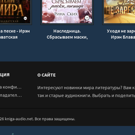
 песке - Ирэн
Наследница.
Уходя не зар
аватская
Сбрасываем маски,
Ирэн Блава
господа - Рина Ских (3)
ЦИЯ
О САЙТЕ
денциальности
Интересуют новинки мира литературы? Вам к 
адателям
так и старые аудиокниги. Выбрать и поделит
026 kniga-audio.net. Все права защищены.