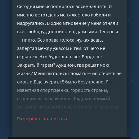
Сегодня мне исполнилось восемнадцать. И
именно в этот день меня жестоко избили и
надругались. В одно мгновение у меня отняли
всё: свободу, достоинство, даже имя. Теперь я
— никто. Без права голоса, чужая вещь,
запертая между ужасом и тем, от чего не
скрыться. Что будет дальше? Бордель?
Закрытый гарем? Аукцион, где решат мою
жизнь? Меня пытались сломать — но стереть не
смогли.Еще вчера всё было безупречно. Я —
известная спортсменка, гордость страны,
счастливая, независимая. Рядом любимый
мужчина, впереди большие мечты, и казалось,
весь мир открыт для меня. Если бы кто-то
Развернуть полностью
сказал, что это исчезнет за секунду, я бы только
рассмеялась. Но сегодня мне не до