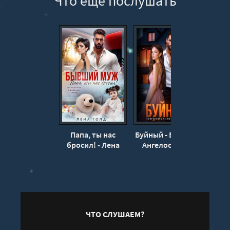
Что еще послушать
13
14
15
16
17
18
Папа, ты нас
Буйный - Валерия
По
бросил! - Лена
Ангелос, Рина
бан
Голд
Каримова
вр
Ма
ЧТО СЛУШАЕМ?