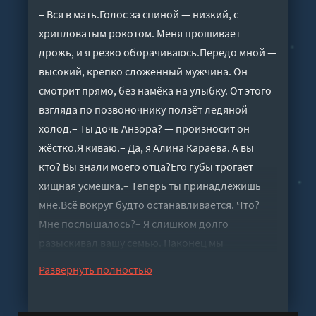
– Вся в мать.Голос за спиной — низкий, с
хрипловатым рокотом. Меня прошивает
дрожь, и я резко оборачиваюсь.Передо мной —
высокий, крепко сложенный мужчина. Он
смотрит прямо, без намёка на улыбку. От этого
взгляда по позвоночнику ползёт ледяной
холод.– Ты дочь Анзора? — произносит он
жёстко.Я киваю.– Да, я Алина Караева. А вы
кто? Вы знали моего отца?Его губы трогает
хищная усмешка.– Теперь ты принадлежишь
мне.Всё вокруг будто останавливается. Что?
Мне послышалось?– Я слишком долго
разыскивал вашу семью. Наконец мы
встретились! И как кстати, что ты сама
Развернуть полностью
приехала сюда.– Что?.. О чём вы? — выдыхаю я,
отступая на шаг.