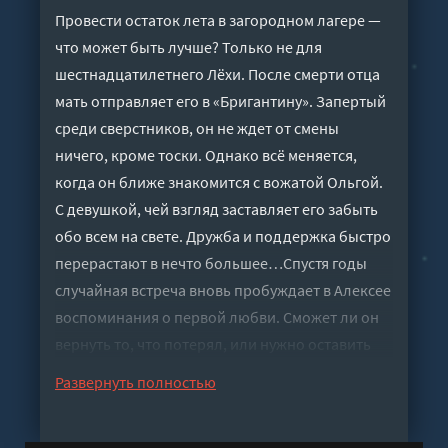
Провести остаток лета в загородном лагере —
что может быть лучше? Только не для
шестнадцатилетнего Лёхи. После смерти отца
мать отправляет его в «Бригантину». Запертый
среди сверстников, он не ждет от смены
ничего, кроме тоски. Однако всё меняется,
когда он ближе знакомится с вожатой Ольгой.
С девушкой, чей взгляд заставляет его забыть
обо всем на свете. Дружба и поддержка быстро
перерастают в нечто большее…Спустя годы
случайная встреча вновь пробуждает в Алексее
воспоминания о первой любви. Сможет ли он
вернуть то, что потерял, или нужно оставить
прошлое позади? Трогательная история о
Развернуть полностью
любви, утрате и поиске второго шанса на
счастье.Лонг-лист конкурсов "Электронная