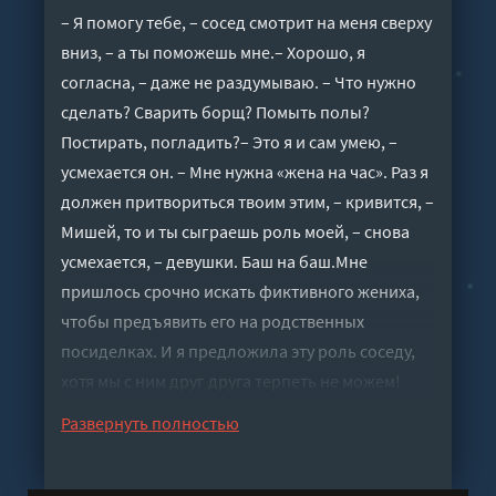
– Я помогу тебе, – сосед смотрит на меня сверху
вниз, – а ты поможешь мне.– Хорошо, я
согласна, – даже не раздумываю. – Что нужно
сделать? Сварить борщ? Помыть полы?
Постирать, погладить?– Это я и сам умею, –
усмехается он. – Мне нужна «жена на час». Раз я
должен притвориться твоим этим, – кривится, –
Мишей, то и ты сыграешь роль моей, – снова
усмехается, – девушки. Баш на баш.Мне
пришлось срочно искать фиктивного жениха,
чтобы предъявить его на родственных
посиделках. И я предложила эту роль соседу,
хотя мы с ним друг друга терпеть не можем!
Взамен я должна притвориться его невестой.
Развернуть полностью
Потому что родственники, желающие нанести
добро, есть не только у меня.Ну что ж, сыграем!