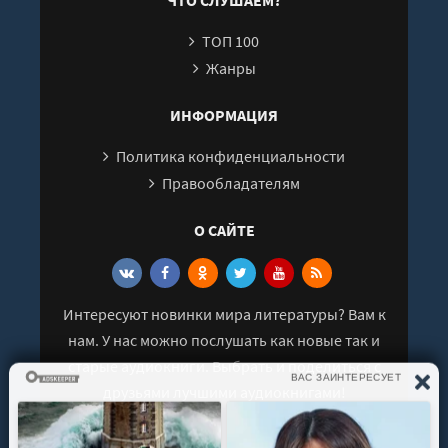
ЧТО СЛУШАЕМ?
kaby-ja-byla-caricejj-ne-poekhala-b-v-sibir-21
ТОП 100
kaby-ja-byla-caricejj-ne-poekhala-b-v-sibir-22
Жанры
kaby-ja-byla-caricejj-ne-poekhala-b-v-sibir-23
ИНФОРМАЦИЯ
kaby-ja-byla-caricejj-ne-poekhala-b-v-sibir-24
Политика конфиденциальности
kaby-ja-byla-caricejj-ne-poekhala-b-v-sibir-25
Правообладателям
kaby-ja-byla-caricejj-ne-poekhala-b-v-sibir-26
О САЙТЕ
kaby-ja-byla-caricejj-ne-poekhala-b-v-sibir-27
kaby-ja-byla-caricejj-ne-poekhala-b-v-sibir-28
Интересуют новинки мира литературы? Вам к
kaby-ja-byla-caricejj-ne-poekhala-b-v-sibir-29
нам. У нас можно послушать как новые так и
старые аудиокниги. Выбрать и поделиться с
kaby-ja-byla-caricejj-ne-poekhala-b-v-sibir-30
друзьями лучшими аудиокнигами!
kaby-ja-byla-caricejj-ne-poekhala-b-v-sibir-31
kaby-ja-byla-caricejj-ne-poekhala-b-v-sibir-32