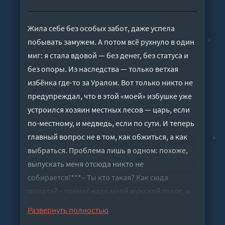
Жила себе без особых забот, даже успела
побывать замужем. А потом всё рухнуло в один
миг: я стала вдовой — без денег, без статуса и
без опоры. Из наследства — только ветхая
избёнка где-то за Уралом. Вот только никто не
предупреждал, что в этой «моей» избушке уже
устроился хозяин местных лесов — царь, если
по-местному, и медведь, если по сути. И теперь
главный вопрос не в том, как обжиться, а как
выбраться. Проблема лишь в одном: похоже,
выпускать меня отсюда никто не
собирается!***– Ты кто такая? Как сюда
попала? – гремит надо мной мужской голос, а
перед глазами маячит белая борода. – Не рычи
Развернуть полностью
тут, дедуля! – огрызаюсь спросонья. Терпеть не