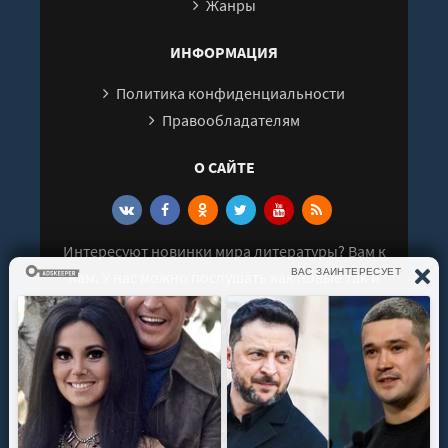
28
Жанры
29
ИНФОРМАЦИЯ
30
Политика конфиденциальности
31
Правообладателям
32
33
О САЙТЕ
34
35
Интересуют новинки мира литературы? Вам к
нам. У нас можно послушать как новые так и
старые аудиокниги. Выбрать и поделиться с
друзьями лучшими аудиокнигами!
© 2021 - 2026 kniga-audio.net. Все права
защищены.