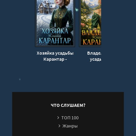
Хозяйка усадьбы
Владелица
Ма
Карантар -
усадьбы
Соколова
Карантар -
Ка
Надежда
Надежда
Н
Соколова
С
ЧТО СЛУШАЕМ?
ТОП 100
Жанры