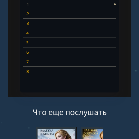
1
2
3
4
5
6
7
8
Что еще послушать