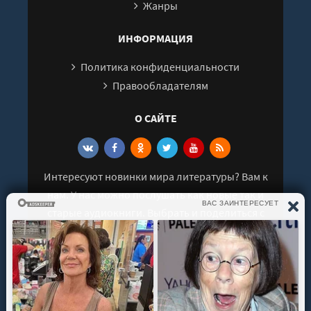
Жанры
ИНФОРМАЦИЯ
Политика конфиденциальности
Правообладателям
О САЙТЕ
Интересуют новинки мира литературы? Вам к
нам. У нас можно послушать как новые так и
старые аудиокниги. Выбрать и поделиться с
друзьями лучшими аудиокнигами!
© 2021 - 2026 kniga-audio.net. Все права
защищены.