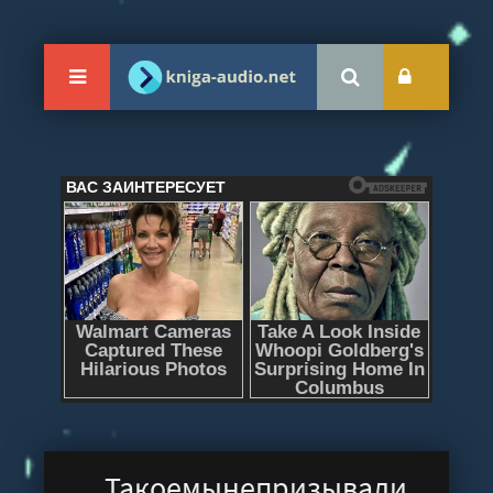
Такоемынепризывали