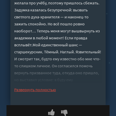
желала про учёбу, поэтому пришлось сбежать.
Задумка казалась безупречной: вызвать
светлого духа-хранителя — и наконец-то
зажить спокойно. Но всё пошло ровно
наоборот… Теперь меня могут вышвырнуть из
академии в любой момент! Если правда
всплывёт.Мой единственный шанс —
старшекурсник. Тёмный. Наглый. Язвительный!
И смотрит так, будто ему известно обо мне что-
то слишком личное. Он согласился помочь
вернуть призванное туда, откуда оно пришло,
но выставил условие: я буду ему
обязана.Только теперь я уже не понимаю, что
Развернуть полностью
страшнее — рассерженная семья,
потусторонний кошмар или этот внезапный
спаситель.
Слушать аудиокнигу "Такоемынепризывали -