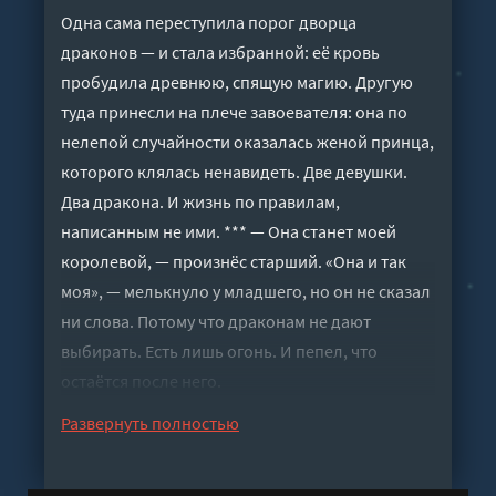
Одна сама переступила порог дворца
драконов — и стала избранной: её кровь
пробудила древнюю, спящую магию. Другую
туда принесли на плече завоевателя: она по
нелепой случайности оказалась женой принца,
которого клялась ненавидеть. Две девушки.
Два дракона. И жизнь по правилам,
написанным не ими. *** — Она станет моей
королевой, — произнёс старший. «Она и так
моя», — мелькнуло у младшего, но он не сказал
ни слова. Потому что драконам не дают
выбирать. Есть лишь огонь. И пепел, что
остаётся после него.
Слушать аудиокнигу "За право быть королевой
Развернуть полностью
- Леншер Ханна" онлайн бесплатно без
регистрации - полная версия