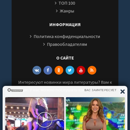
ТОП 100
27
Жанры
28
29
ИНФОРМАЦИЯ
30
Политика конфиденциальности
31
Правообладателям
32
О САЙТЕ
33
34
35
Интересуют новинки мира литературы? Вам к
36
нам. У нас можно послушать как новые так и
старые аудиокниги. Выбрать и поделиться с
друзьями лучшими аудиокнигами!