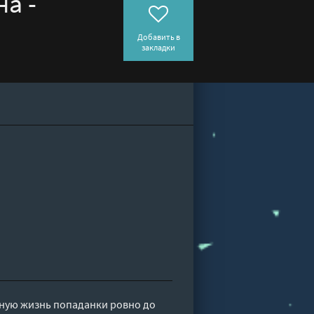
а -
Добавить в
закладки
нную жизнь попаданки ровно до