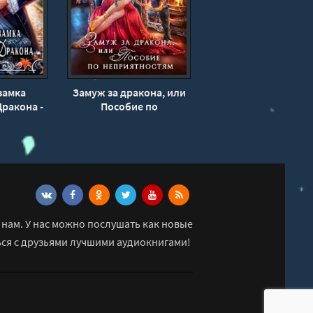
замка
Замуж за дракона, или
ракона -
Пособие по
анова
неприятностям -
Татьяна Михаль
нам. У нас можно послушать как новые
ься с друзьями лучшими аудиокнигами!