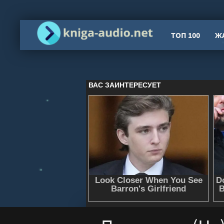
ТОП 100
Ж