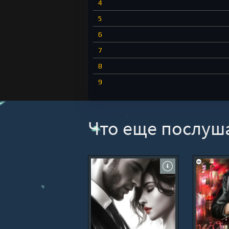
4
5
6
7
8
9
Что еще послуш