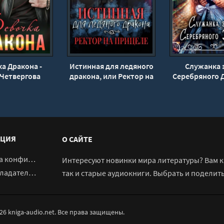
а Дракона -
Истинная для ледяного
Служанка 
Четвергова
дракона, или Ректор на
Серебряного Д
прицеле - Ирина
Ирина Ром
Романова
ЦИЯ
О САЙТЕ
денциальности
Интересуют новинки мира литературы? Вам к 
адателям
так и старые аудиокниги. Выбрать и поделит
026 kniga-audio.net. Все права защищены.