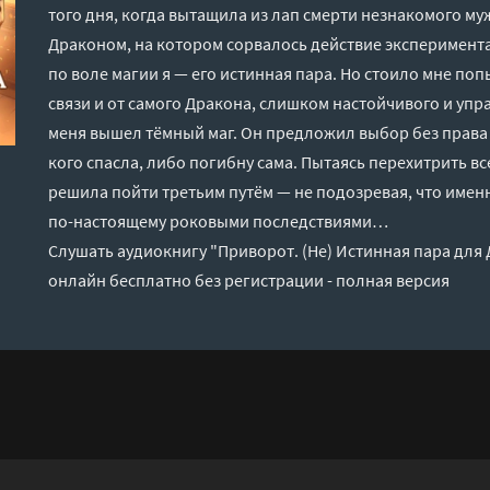
того дня, когда вытащила из лап смерти незнакомого муж
Драконом, на котором сорвалось действие эксперимента
по воле магии я — его истинная пара. Но стоило мне по
связи и от самого Дракона, слишком настойчивого и упр
меня вышел тёмный маг. Он предложил выбор без права н
кого спасла, либо погибну сама. Пытаясь перехитрить вс
решила пойти третьим путём — не подозревая, что именн
по-настоящему роковыми последствиями…
Слушать аудиокнигу "Приворот. (Не) Истинная пара для
онлайн бесплатно без регистрации - полная версия