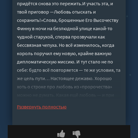
придётся снова это пережить.И участь эта, и
твой приговор —Любовь отыскать и
сохранить!»Слова, брошенные Его Высочеству
Финну в ночи на безлюдной улице какой-то
чудной старухой, сперва прозвучали как
бессвязная чепуха. Но всё изменилось, когда
король поручил ему новую, крайне важную
дипломатическую миссию. И тут стало не по
себе: будто всё повторяется — те же условия, та
же цель пути… Настоящее дежавю. Хорошо
хоть о строке про любовь из «пророчества»
можно не думать. Какая ещё любовь — и при
чём тут Финн.***Примечание: Хотя это
Развернуть полностью
самостоятельная история из цикла «Любовь
горностая», читать её стоит после «Искусство
быть тобой» и «Искусство быть тобой 2»,
потому что часть персонажей уже знакома по