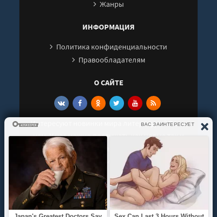
Жанры
ИНФОРМАЦИЯ
Политика конфиденциальности
Правообладателям
О САЙТЕ
Интересуют новинки мира литературы? Вам к
нам. У нас можно послушать как новые так и
старые аудиокниги. Выбрать и поделиться с
друзьями лучшими аудиокнигами!
© 2021 - 2026 kniga-audio.net. Все права
защищены.