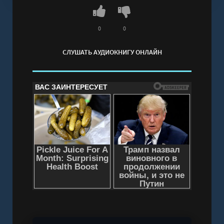
она вернуть его любой ценой. Кто бы мог
подумать, что дорога к нему окажется такой
трудной и колючей? Впрочем, разве подобные
0
0
пустяки способны остановить настоящую
СЛУШАТЬ АУДИОКНИГУ ОНЛАЙН
женщину?!
Слушать аудиокнигу "Василиса и приворот -
Андреева Марина" онлайн бесплатно без
регистрации - полная версия