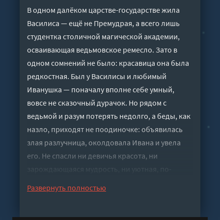
В одном далёком царстве-государстве жила
Василиса — ещё не Премудрая, а всего лишь
студентка столичной магической академии,
осваивающая ведьмовское ремесло. Зато в
одном сомнений не было: красавица она была
редкостная. Был у Василисы и любимый
Иванушка — поначалу вполне себе умный,
вовсе не сказочный дурачок. Но рядом с
ведьмой и разум потерять недолго, а беды, как
назло, приходят не поодиночке: объявилась
злая разлучница, околдовала Ивана и увела
его. Не спасли ни девичья красота, ни
зарождающаяся мудрость, ни уютная, по-
сказочному устроенная жизнь.Сколько ни
Развернуть полностью
находилось желающих посвататься к Василисе,
сердцу её мил был только Иванушка. И решила