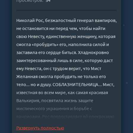
Просмотров:
54
Николай Рос, безжалостный генерал вампиров,
не остановится ни перед чем, чтобы найти
свою Невесту, единственную женщину, которая
смогла «пробудить» его, наполнила силой и
заставила его сердце биться. Хладнокровно
заинтересованный лишь в силе, которую даст
ему Невеста, он с трудом верит, что Мист
Желанная смогла пробудить не только его
тело... но и душу. СОБЛАЗНИТЕЛЬНИЦА... Мист,
известная во всем мире, как самая красивая
Валькирия, посвятила жизнь защите
мистического украшения и борьбе с
вампирами. Рос предоставляет ей прекрасную
возможность помучить заклятого врага...
Развернуть полностью
вместе с вновь обретённым сердцебиением к