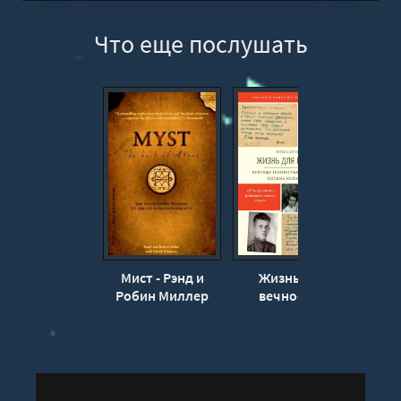
Что еще послушать
Мист - Рэнд и
Жизнь для
Мист.
Робин Миллер
вечности -
Рэн
Николай Пестов