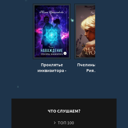
14
15
16
17
Проклятье
Пчелиный рой -
Химе
инквизитора -
Рия Ли
Цыпленкова
Юлия
ЧТО СЛУШАЕМ?
ТОП 100