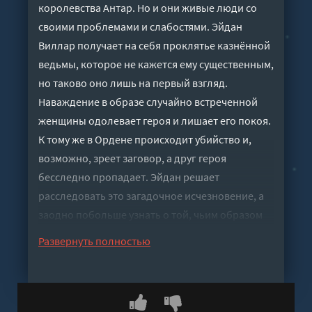
королевства Антар. Но и они живые люди со
своими проблемами и слабостями. Эйдан
Виллар получает на себя проклятье казнённой
ведьмы, которое не кажется ему существенным,
но таково оно лишь на первый взгляд.
Наваждение в образе случайно встреченной
женщины одолевает героя и лишает его покоя.
К тому же в Ордене происходит убийство и,
возможно, зреет заговор, а друг героя
бесследно пропадает. Эйдан решает
расследовать это загадочное исчезновение, а
заодно побольше узнать о той, чьим образом
он одержим.Во второй книге герой пытается
Развернуть полностью
пережить разочарование. Он был так близок к
исполнению мечты о том, чтобы наваждение
материализовалось, но всё разлетелось
вдребезги. Однако времени для кручины нет.