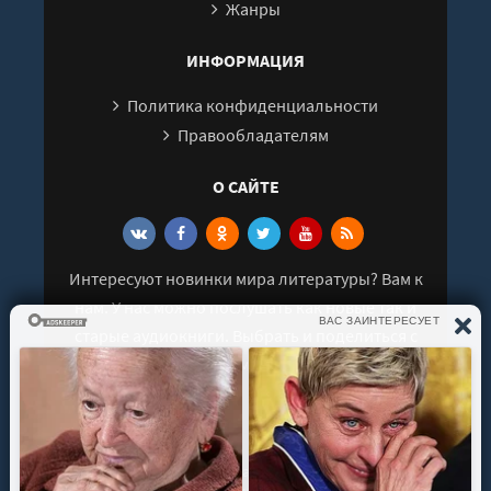
Жанры
ИНФОРМАЦИЯ
Политика конфиденциальности
Правообладателям
О САЙТЕ
Интересуют новинки мира литературы? Вам к
нам. У нас можно послушать как новые так и
старые аудиокниги. Выбрать и поделиться с
друзьями лучшими аудиокнигами!
© 2021 - 2026 kniga-audio.net. Все права
защищены.