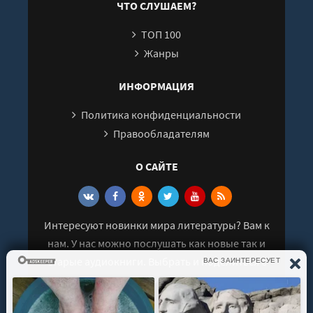
ЧТО СЛУШАЕМ?
Глава_26
ТОП 100
Глава_27
Жанры
Глава_28
Глава_29
ИНФОРМАЦИЯ
Глава_30
Политика конфиденциальности
Глава_31
Правообладателям
Глава_32
О САЙТЕ
Глава_33
Глава_34
Эпилог
Интересуют новинки мира литературы? Вам к
нам. У нас можно послушать как новые так и
старые аудиокниги. Выбрать и поделиться с
друзьями лучшими аудиокнигами!