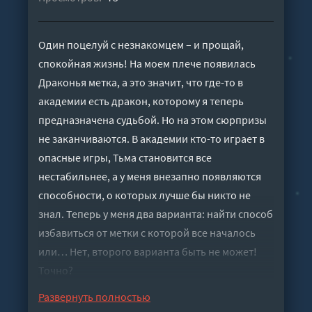
Один поцелуй с незнакомцем – и прощай,
спокойная жизнь! На моем плече появилась
Драконья метка, а это значит, что где-то в
академии есть дракон, которому я теперь
предназначена судьбой. Но на этом сюрпризы
не заканчиваются. В академии кто-то играет в
опасные игры, Тьма становится все
нестабильнее, а у меня внезапно появляются
способности, о которых лучше бы никто не
знал. Теперь у меня два варианта: найти способ
избавиться от метки с которой все началось
или… Нет, второго варианта быть не может!
Точно?
Слушать аудиокнигу "Случайный поцелуй, или
Развернуть полностью
как избавиться от дракона - Северная Оксана"