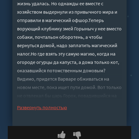
жизнь удалась. Но однажды ее вместе с
хозяйством выдернули из привычного мира и
отправили в магический офшор.Теперь
ворующий клубнику змей Горыныч у нее вместо
собаки, почтальон оборотень, а чтобы
вернуться домой, надо заплатить магический
налог.Но где взять эту самую магию, когда на
огороде огурцы да капуста, а дома только кот,
оказавшийся потомственным домовым?
Видимо, придется Варваре обживаться на
новом месте, пока ищет пути домой. Вот только
не отвлекал бы царь Горох, повадившийся на
порог, да не мутил бы воду похабник Финист…
Развернуть полностью
Слушать аудиокнигу "Магический офшор -
Леденцовская Анна" онлайн бесплатно без
регистрации - полная версия