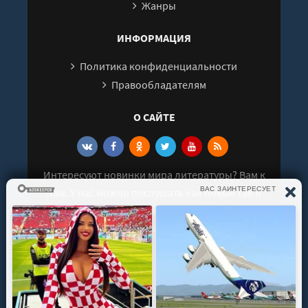
Жанры
ИНФОРМАЦИЯ
Политика конфиденциальности
Правообладателям
О САЙТЕ
Интересуют новинки мира литературы? Вам к
нам. У нас можно послушать как новые так и
старые аудиокниги. Выбрать и поделиться с
друзьями лучшими аудиокнигами!
© 2021 - 2026 kniga-audio.net. Все права
защищены.