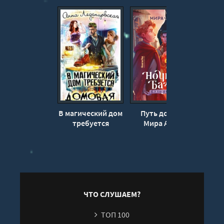
14
15
16
17
18
19
20
В магический дом
Путь домой -
Ч
21
требуется
Мира Арим
конт
домовая -
Лед
22
Леденцовская
23
Анна
24
25
ЧТО СЛУШАЕМ?
26
ТОП 100