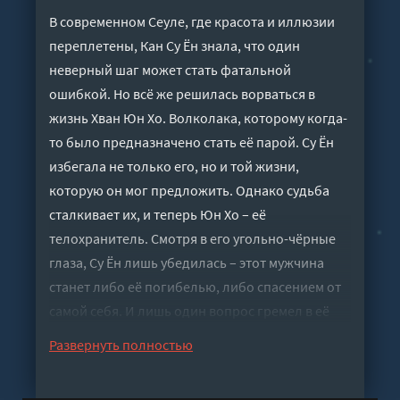
В современном Сеуле, где красота и иллюзии
переплетены, Кан Су Ён знала, что один
неверный шаг может стать фатальной
ошибкой. Но всё же решилась ворваться в
жизнь Хван Юн Хо. Волколака, которому когда-
то было предназначено стать её парой. Су Ён
избегала не только его, но и той жизни,
которую он мог предложить. Однако судьба
сталкивает их, и теперь Юн Хо – её
телохранитель. Смотря в его угольно-чёрные
глаза, Су Ён лишь убедилась – этот мужчина
станет либо её погибелью, либо спасением от
самой себя. И лишь один вопрос гремел в её
ушах: что она запомнит на всю жизнь? Вкус
Развернуть полностью
ментола или запах лаванды?
Слушать аудиокнигу "Лаванда и ментол -