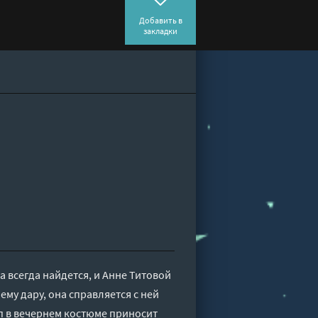
Добавить в
закладки
 всегда найдется, и Анне Титовой
ему дару, она справляется с ней
п в вечернем костюме приносит