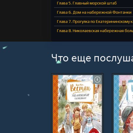
Глава 5. Главный морской штаб
Глава 6. Дом на набережной Фонтанки
Глава 7. Прогулка по Екатерининскому 
Глава 8. Николаевская набережная бо
Глава 9. Стрелка Васильевского острова
Глава 10. Дом на выборгской стороне
Что еще послуш
Глава 11. До Калашниковской набереж
Глава 12. Возле Царскосельского вокза
Эпилог. На Николаевском вокзале