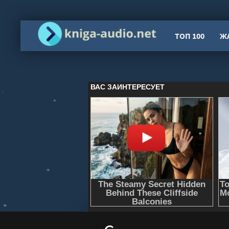
ТОП 100
Ж