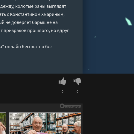
одежду, колотые раны выглядят
тать с Константином Хмариным,
й не доверяет барышне на
от призраков прошлого, но вдруг
а" онлайн бесплатно без
0
0