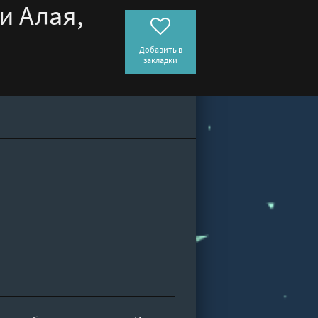
и Алая,
Добавить в
закладки