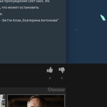
ье пробуждение сеет хаос. Их
, что может остановить
е.
- Бетти Алая, Екатерина Антонова"
0
0