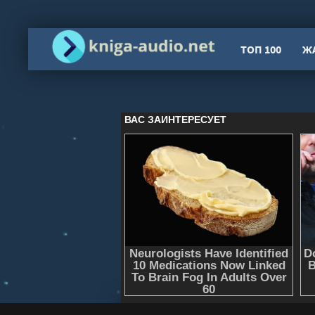
ТОП 100
Ж