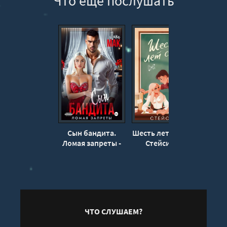
Что еще послушать
13
14
15
Сын бандита.
Шесть лет спустя -
Лю
Ломая запреты -
Стейси Вуд
сестр
Лина Мак
ЧТО СЛУШАЕМ?