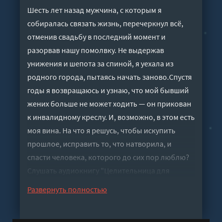
Шесть лет назад мужчина, с которым я
собиралась связать жизнь, перечеркнул всё,
отменив свадьбу в последний момент и
разорвав нашу помолвку. Не выдержав
унижения и шепота за спиной, я уехала из
родного города, пытаясь начать заново.Спустя
годы я возвращаюсь и узнаю, что мой бывший
жених больше не может ходить — он прикован
к инвалидному креслу. И, возможно, в этом есть
моя вина. На что я решусь, чтобы искупить
прошлое, исправить то, что натворила, и
спасти человека, которого до сих пор люблю?
Слушать аудиокнигу "Целительница для
разбитого сердца - Герр Ольга" онлайн
Развернуть полностью
бесплатно без регистрации - полная версия